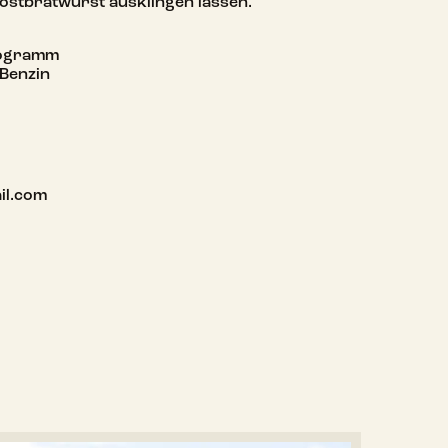
ostbratwurst ausklingen lassen.
rogramm
 Benzin
il.com