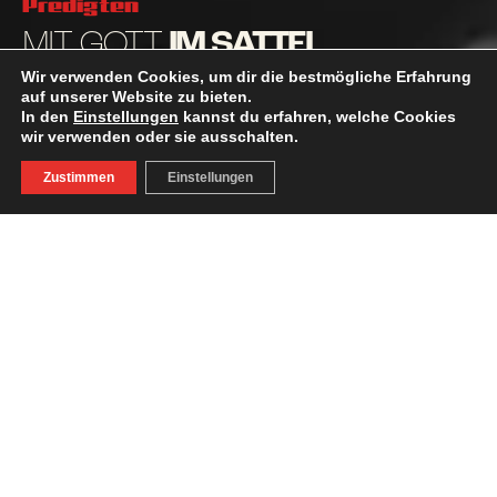
Predigten
MIT GOTT
IM SATTEL
Wir verwenden Cookies, um dir die bestmögliche Erfahrung
auf unserer Website zu bieten.
In den
Einstellungen
kannst du erfahren, welche Cookies
wir verwenden oder sie ausschalten.
Zustimmen
Einstellungen
MOGOPREDIGT GROSSOLBERSDORF 2026
Ich weiß nicht, ob ihr das kennt, wenn man in eine völlig
andere Kultur eintaucht und plötzlich merkt: Die ticken
hier irgendwie ganz anders als wir. Wir waren bis letzten
Sonntag zur Adventure Tour. Wir