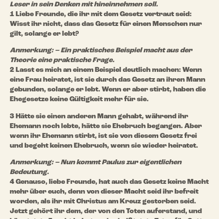
Leser in sein Denken mit hineinnehmen soll.
1 Liebe Freunde, die ihr mit dem Gesetz vertraut seid:
Wisst ihr nicht, dass das Gesetz für einen Menschen nur
gilt, solange er lebt?
Anmerkung: – Ein praktisches Beispiel macht aus der
Theorie eine praktische Frage.
2 Lasst es mich an einem Beispiel deutlich machen: Wenn
eine Frau heiratet, ist sie durch das Gesetz an ihren Mann
gebunden, solange er lebt. Wenn er aber stirbt, haben die
Ehegesetze keine Gültigkeit mehr für sie.
3 Hätte sie einen anderen Mann gehabt, während ihr
Ehemann noch lebte, hätte sie Ehebruch begangen. Aber
wenn ihr Ehemann stirbt, ist sie von diesem Gesetz frei
und begeht keinen Ehebruch, wenn sie wieder heiratet.
Anmerkung: – Nun kommt Paulus zur eigentlichen
Bedeutung.
4 Genauso, liebe Freunde, hat auch das Gesetz keine Macht
mehr über euch, denn von dieser Macht seid ihr befreit
worden, als ihr mit Christus am Kreuz gestorben seid.
Jetzt gehört ihr dem, der von den Toten auferstand, und