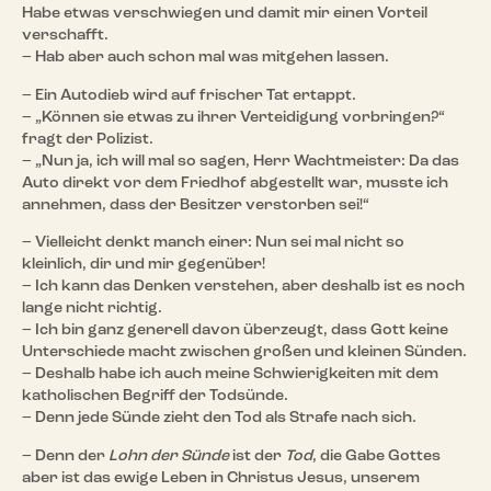
Habe etwas verschwiegen und damit mir einen Vorteil
verschafft.
– Hab aber auch schon mal was mitgehen lassen.
– Ein Autodieb wird auf frischer Tat ertappt.
– „Können sie etwas zu ihrer Verteidigung vorbringen?“
fragt der Polizist.
– „Nun ja, ich will mal so sagen, Herr Wachtmeister: Da das
Auto direkt vor dem Friedhof abgestellt war, musste ich
annehmen, dass der Besitzer verstorben sei!“
– Vielleicht denkt manch einer: Nun sei mal nicht so
kleinlich, dir und mir gegenüber!
– Ich kann das Denken verstehen, aber deshalb ist es noch
lange nicht richtig.
– Ich bin ganz generell davon überzeugt, dass Gott keine
Unterschiede macht zwischen großen und kleinen Sünden.
– Deshalb habe ich auch meine Schwierigkeiten mit dem
katholischen Begriff der Todsünde.
– Denn jede Sünde zieht den Tod als Strafe nach sich.
– Denn der
Lohn der Sünde
ist der
Tod
, die Gabe Gottes
aber ist das ewige Leben in Christus Jesus, unserem