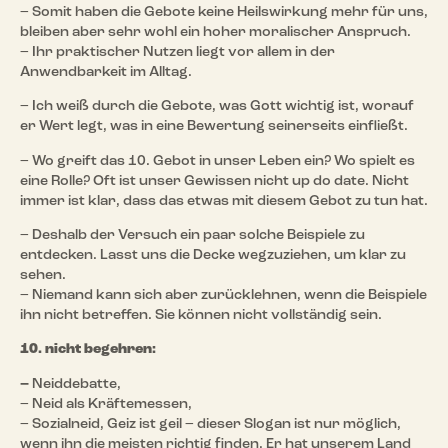
– Somit haben die Gebote keine Heilswirkung mehr für uns,
bleiben aber sehr wohl ein hoher moralischer Anspruch.
– Ihr praktischer Nutzen liegt vor allem in der
Anwendbarkeit im Alltag.
– Ich weiß durch die Gebote, was Gott wichtig ist, worauf
er Wert legt, was in eine Bewertung seinerseits einfließt.
– Wo greift das 10. Gebot in unser Leben ein? Wo spielt es
eine Rolle? Oft ist unser Gewissen nicht up do date. Nicht
immer ist klar, dass das etwas mit diesem Gebot zu tun hat.
– Deshalb der Versuch ein paar solche Beispiele zu
entdecken. Lasst uns die Decke wegzuziehen, um klar zu
sehen.
– Niemand kann sich aber zurücklehnen, wenn die Beispiele
ihn nicht betreffen. Sie können nicht vollständig sein.
10. nicht begehren:
–
Neiddebatte,
– Neid als Kräftemessen,
– Sozialneid, Geiz ist geil – dieser Slogan ist nur möglich,
wenn ihn die meisten richtig finden. Er hat unserem Land