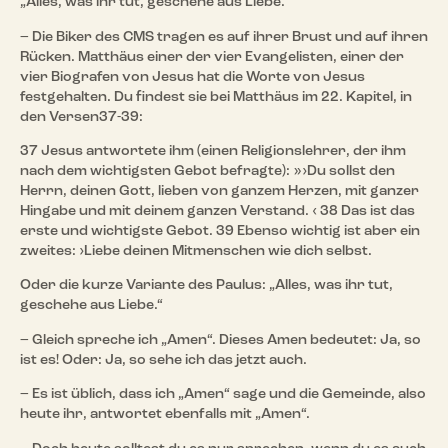
„Alles, was ihr tut, geschehe aus Liebe.“
– Die Biker des CMS tragen es auf ihrer Brust und auf ihren
Rücken. Matthäus einer der vier Evangelisten, einer der
vier Biografen von Jesus hat die Worte von Jesus
festgehalten. Du findest sie bei Matthäus im 22. Kapitel, in
den Versen37-39:
37 Jesus antwortete ihm (einen Religionslehrer, der ihm
nach dem wichtigsten Gebot befragte): »›Du sollst den
Herrn, deinen Gott, lieben von ganzem Herzen, mit ganzer
Hingabe und mit deinem ganzen Verstand. ‹ 38 Das ist das
erste und wichtigste Gebot. 39 Ebenso wichtig ist aber ein
zweites: ›Liebe deinen Mitmenschen wie dich selbst.
Oder die kurze Variante des Paulus: „Alles, was ihr tut,
geschehe aus Liebe.“
– Gleich spreche ich „Amen“. Dieses Amen bedeutet: Ja, so
ist es! Oder: Ja, so sehe ich das jetzt auch.
– Es ist üblich, dass ich „Amen“ sage und die Gemeinde, also
heute ihr, antwortet ebenfalls mit „Amen“.