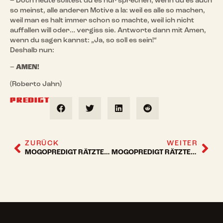
– Doch heute solltest du es nur sprechen, wenn du es auch
so meinst, alle anderen Motive a la: weil es alle so machen,
weil man es halt immer schon so machte, weil ich nicht
auffallen will oder… vergiss sie. Antworte dann mit Amen,
wenn du sagen kannst: „Ja, so soll es sein!“
Deshalb nun:
–
AMEN!
(Roberto Jahn)
PREDIGT
ZURÜCK
WEITER
MOGOPREDIGT RÄTZTEICH 2023
MOGOPREDIGT RÄTZTEICH 2024